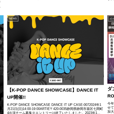
管
を無人営業時間とし、6.5時間(23:3...
!
NEWS
イ
ダ
【K-POP DANCE SHOWCASE】DANCE IT
R
UP開催!!
今年
K-POP DANCE SHOWCASE DANCE IT UP CASE-0072024年1
せ
月21日(日)14:00-19:00ARTIE〒420-0035静岡県静岡市葵区七間町
加大
4出演チーム募集※エントリーは終了いたしました。2023年1...