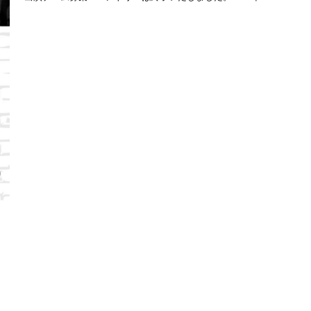
ウィ
35