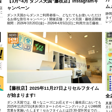
国
【3月~4月 ダンス天国･藤枝店】Instagramキ
ム
ャンペーン
店
に
静岡
ダンス天国からダンスご利用者様へ、どなたでもお使いいただけ
店
タイ
るお得な割引キャンペーン！開催店舗：ダンス天国・藤枝店開催
レ
期間：2026年3月20日(金)～2026年4月5日(日)ご利用方法①藤枝店
記の
のInstagramアカウントをフォロー②ダンス...
部のク
NEWS
NE
【藤枝店】2025年11月27日よりセルフタイム
が始まります!
全
ダンス天国では、様々なニーズにお応えすべく藤枝店においても
真夏
2025年11月27日(木)6:00スタートのモーニングパックより24時間
月1
！
営業を実施いたします！セルフタイムとは23:30-翌9:00までの間
ト♪