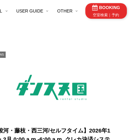
BOOKING
L
USER GUIDE
OTHER
空室検索｜予約
WS
駿河・藤枝・西三河/セルフタイム】2026年1
2月 0:00 a.m.-6:00 a.m. クレカ決済システ