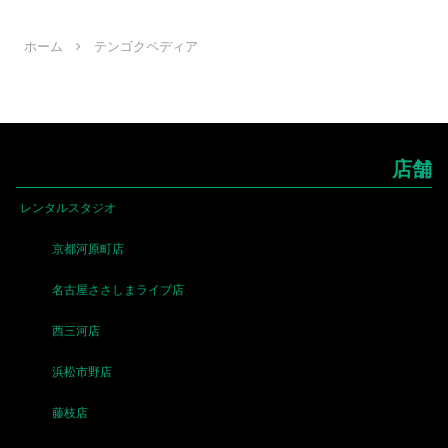
へ
ホーム
テンゴクペディア
店舗
レンタルスタジオ
京都河原町店
名古屋ささしまライブ店
西三河店
浜松市野店
藤枝店