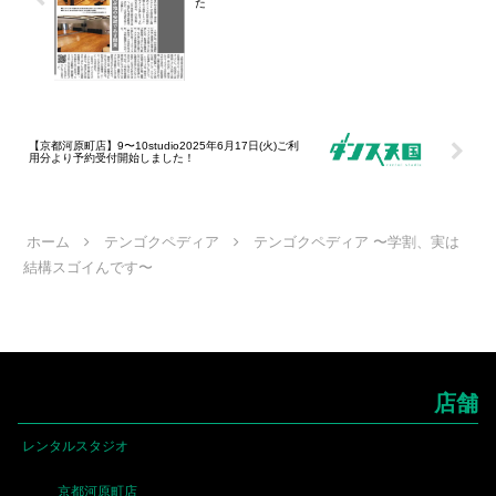
た
【京都河原町店】9〜10studio2025年6月17日(火)ご利
用分より予約受付開始しました！
ホーム
テンゴクペディア
テンゴクペディア 〜学割、実は
結構スゴイんです〜
店舗
レンタルスタジオ
京都河原町店