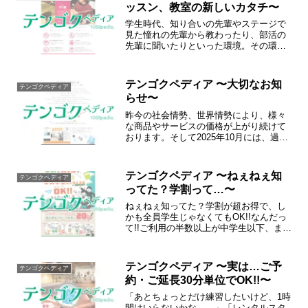
ッスン、教室の新しいカタチ〜
学生時代、知り合いの先輩やステージで
見た憧れの先輩から教わったり、部活の
先輩に聞いたりといった環境。その環
境、その出逢いをつくりたい。これが音
楽天国・ダンス天国の教室の原点です。
テンゴクペディア 〜大切なお知
テンゴクペディア
らせ〜
昨今の社会情勢、世界情勢により、様々
な商品やサービスの価格が上がり続けて
おります。そして2025年10月には、過去
最高の引き上げ幅での最低賃金改定が実
施されました。今回の確定を踏まえまし
て、検討を重ねた結果…
テンゴクペディア 〜ねぇねぇ知
テンゴクペディア
ってた？学割って…〜
ねぇねぇ知ってた？学割が超お得で、し
かも全員学生じゃなくてもOK!!なんだっ
て!!ご利用の半数以上が中学生以下、また
は26歳未満の学生で学生証のご提示をい
ただいた場合個人練習も、グループ利用
でも20%OFF!!※セルフタイム(モーニン
テンゴクペディア 〜実は…ご予
テンゴクペディア
グパッ...
約・ご延長30分単位でOK!!〜
「あとちょっとだけ練習したいけど、1時
間はいらないかな、、」「レンタルスタ