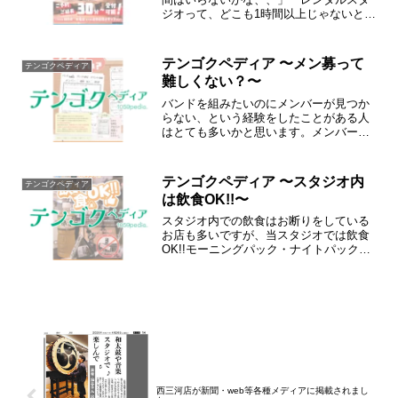
ジオって、どこも1時間以上じゃないと予
約できないよね。30分でいいんだけど
な、、」実は…ご予約・ご延長30分〜受
付可能です!!
テンゴクペディア 〜メン募って
テンゴクペディア
難しくない？〜
バンドを組みたいのにメンバーが見つか
らない、という経験をしたことがある人
はとても多いかと思います。メンバー募
集サイトやSNSで探すのも不安だった
り。。そんなあなたをお手伝い！
テンゴクペディア 〜スタジオ内
テンゴクペディア
は飲食OK!!〜
スタジオ内での飲食はお断りをしている
お店も多いですが、当スタジオでは飲食
OK!!モーニングパック・ナイトパックな
ど、長時間利用をされる際にも快適にご
利用いただけます。練習や録音、撮影な
どに集中いただくためにもぜひご活用く
ださい!
西三河店が新聞・web等各種メディアに掲載されまし