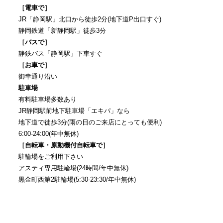
［電車で］
JR「静岡駅」北口から徒歩2分(地下道P出口すぐ)
静岡鉄道「新静岡駅」徒歩3分
［バスで］
静鉄バス「静岡駅」下車すぐ
［お車で］
御幸通り沿い
駐車場
有料駐車場多数あり
JR静岡駅前地下駐車場「エキパ」なら
地下道で徒歩3分(雨の日のご来店にとっても便利)
6:00-24:00(年中無休)
［自転車・原動機付自転車で］
駐輪場をご利用下さい
アスティ専用駐輪場(24時間/年中無休)
黒金町西第2駐輪場(5:30-23:30/年中無休)