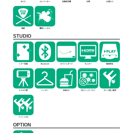
Wi-Fi
エレベーター
自動販売機
分煙
お預かり
物販
機材レンタル
STUDIO
ミラー完備
Bluetooth
ホワイトボード
モニター
動画再生
スマホ三脚
ハンガー
飲食OK
NO!シックハウス
ダンス貸し教室
イベントOK
OPTION