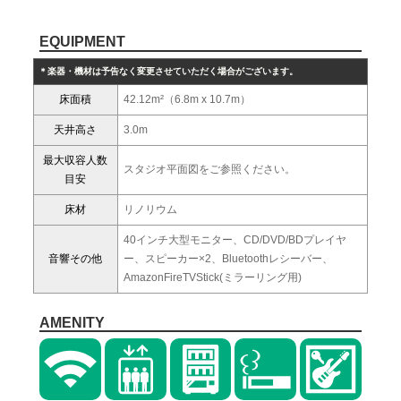
EQUIPMENT
＊楽器・機材は予告なく変更させていただく場合がございます。
床面積
42.12m²（6.8m x 10.7m）
天井高さ
3.0m
最大収容人数
スタジオ平面図をご参照ください。
目安
床材
リノリウム
40インチ大型モニター、CD/DVD/BDプレイヤ
音響その他
ー、スピーカー×2、Bluetoothレシーバー、
AmazonFireTVStick(ミラーリング用)
AMENITY