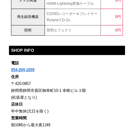
スマホ関連
0円
HDMI-Lightning変換ケーブル
CD/SDレコーダー＆プレイヤー
再生録音機器
0円
Roland CD-2u
照明
照明エフェクト
0円
SHOP INFO
電話
054-204-1059
住所
〒420-0857
静岡県静岡市葵区御幸町10-1 幸映ビル３階
(松坂屋となり)
店休日
年中無休(元日を除く)
営業時間
朝10時から最大夜11時