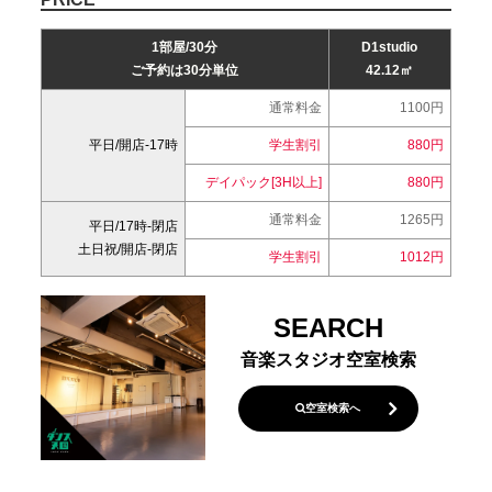
1部屋/30分
D1studio
ご予約は30分単位
42.12㎡
通常料金
1100円
平日/開店-17時
学生割引
880円
デイパック[3H以上]
880円
通常料金
1265円
平日/17時-閉店
土日祝/開店-閉店
学生割引
1012円
SEARCH
音楽スタジオ空室検索
空室検索へ