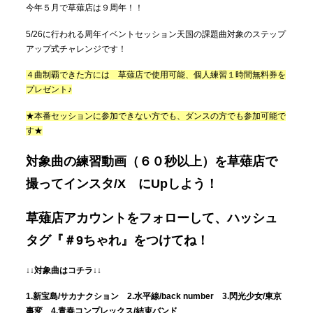
今年５月で草薙店は９周年！！
5/26に行われる周年イベントセッション天国の課題曲対象のステップ
アップ式チャレンジです！
４曲制覇できた方には 草薙店で使用可能、個人練習１時間無料券を
プレゼント♪
★本番セッションに参加できない方でも、ダンスの方でも参加可能で
す★
対象曲の練習動画（６０秒以上）を草薙店で
撮ってインスタ/X にUpしよう！
草薙店アカウントをフォローして、ハッシュ
タグ『＃9ちゃれ』をつけてね！
↓↓対象曲はコチラ↓↓
1.新宝島/サカナクション 2.水平線/back number 3.閃光少女/東京
事変 4.青春コンプレックス/結束バンド