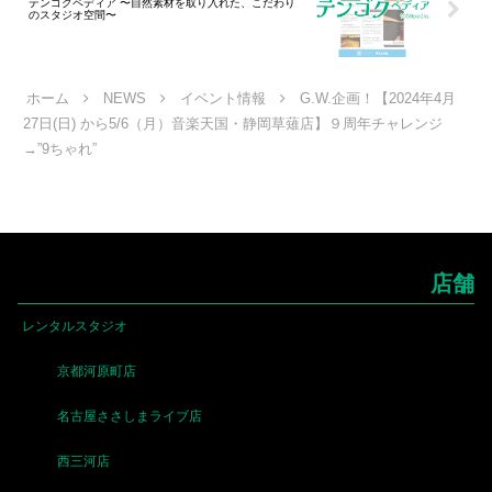
テンゴクペディア 〜自然素材を取り入れた、こだわり
のスタジオ空間〜
ホーム
NEWS
イベント情報
G.W.企画！【2024年4月
27日(日) から5/6（月）音楽天国・静岡草薙店】９周年チャレンジ
→”9ちゃれ”
店舗
レンタルスタジオ
京都河原町店
名古屋ささしまライブ店
西三河店