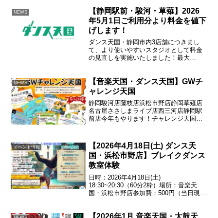
My Heart」♪Ava Maxダンスが好きなら誰
【静岡駅前・駿河・草薙】2026
でもOK!楽しく踊っ...
NEWS
年5月1日ご利用分より料金を値下
げします！
ダンス天国・静岡市内3店舗につきまし
て、より使いやすいスタジオとして料金
の見直しを実施いたしました！最大
45%OFF!!たとえば…静岡駿河店 2studio
18:00 - 20:00(平日) 学割料金でご利用の
【音楽天国・ダンス天国】GWチ
場合… 1,936円 → 1...
NEWS
ャレンジ天国
静岡駿河店藤枝店浜松市野店静岡草薙店
名古屋ささしまライブ店西三河店静岡駅
前店今年もやります！チャレンジ天国！
ゲームにチャレンジして成功すれば500円
券がもらえる♪※ゲーム内容は店舗によっ
て異なります期間：
【2026年4月18日(土) ダンス天
イベント情報
2026.04.29(水)~2026...
国・浜松市野店】ブレイクダンス
教室体験
日時：2026年4月18日(土)
18:30~20:30（60分2枠）場所：音楽天
国・浜松市野店参加費：500円（当日現金
払い）※複数回の参加はご遠慮ください1
時間の体験枠！友達や親子など複数での
【2026年1月 音楽天国・太鼓天
参加も大歓迎♪初心者・経験者・誰でもご
NEWS