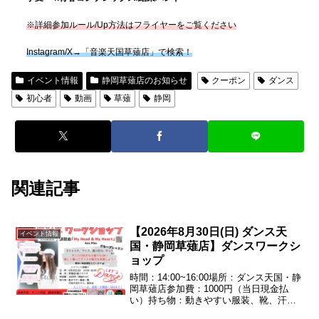
※詳細参加ルール/Up方法はフライヤーをご覧ください
Instagram/X→「音楽天国草薙店」で検索！
イベント情報
静岡草薙店のお知らせ
クーポン
ダンス
初心者
動画
草薙
静岡
関連記事
【2026年8月30日(日) ダンス天
イベント情報
国・静岡草薙店】ダンスワークシ
ョップ
時間：14:00~16:00場所：ダンス天国・静
岡草薙店参加費：1000円（当日現金払
い）持ち物：動きやすい服装、靴、汗拭
き用タオル、飲料水課題曲「My Head &