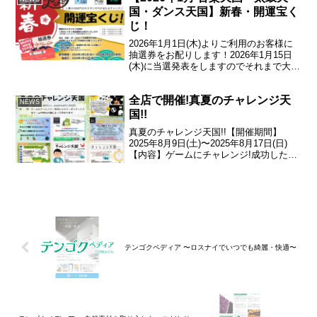
参加い...
国・ダンス天国】新春・開運宝く
じ！
2026年1月1日(木)よりご利用のお客様に
抽選券をお配りします！2026年1月15日
(木)に当選発表をしますのでそれまで大事
に保管してください♪当選者にはスタジオ
ご利用券をお贈りいたします!!最大5000
全店で開催!真夏のチャレンジ天
円分が当たる大チャンス★年始も是非...
NEWS
国!!
真夏のチャレンジ天国!!【開催期間】
2025年8月9日(土)〜2025年8月17日(日)
【内容】ゲームにチャレンジ!成功したら
クーポンゲット♪※ゲーム内容は店舗によ
って異なります。
テンゴクペディア 〜ロスナイでいつでも綺麗・快適〜