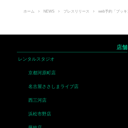
ホーム
NEWS
プレスリリース
web予約「ブッ
店舗
レンタルスタジオ
京都河原町店
名古屋ささしまライブ店
西三河店
浜松市野店
藤枝店