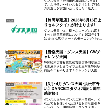
ダンス天国・静岡市内3店舗につきまし
て、より使いやすいスタジオとして料金
の見直しを実施いたしました！最大
45%OFF!!たとえば…静岡駿河店 2studio
18:00 - 20:00(平日) 学割料金でご利用の
【静岡草薙店】2026年6月16日よ
場合… 1,936円 → 1...
NEWS
りセルフタイムが始まります!
ダンス天国では、様々なニーズにお応え
すべく静岡草薙店においても2026年6月
16日(火)6:00スタートのモーニングパック
より24時間営業を実施いたします！セル
フタイムとは23:30-翌9:00までの間を無人
営業時間とし、6.5時間(23:...
【音楽天国・ダンス天国】GWチ
NEWS
ャレンジ天国
静岡駿河店藤枝店浜松市野店静岡草薙店
名古屋ささしまライブ店西三河店静岡駅
前店今年もやります！チャレンジ天国！
ゲームにチャレンジして成功すれば500円
券がもらえる♪※ゲーム内容は店舗によっ
て異なります期間：
【3月~4月 ダンス天国･浜松市野
NEWS
2026.04.29(水)~2026...
店】DANCEスタジオ増設１周年
感謝祭!!
ダンス天国からダンスご利用者様へ、ど
なたでもお使いいただけるお得な割引キ
ャンペーン！開催店舗：ダンス天国・浜