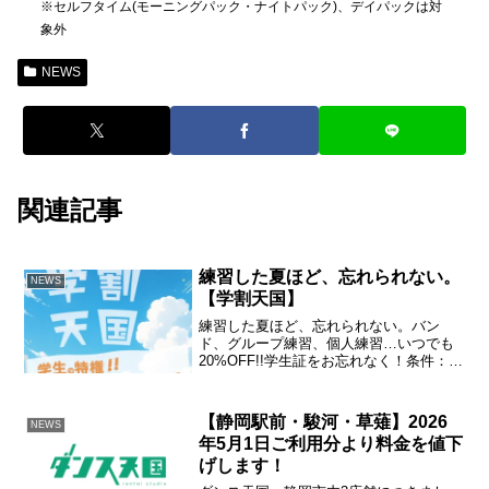
※セルフタイム(モーニングパック・ナイトパック)、デイパックは対
象外
NEWS
関連記事
練習した夏ほど、忘れられない。
NEWS
【学割天国】
練習した夏ほど、忘れられない。バン
ド、グループ練習、個人練習…いつでも
20%OFF!!学生証をお忘れなく！条件：ご
利用の半数以上が中学生以下、または26
歳未満の学生で学生証のご提示をいただ
いた場合。※セルフタイム(モーニングパ
【静岡駅前・駿河・草薙】2026
NEWS
ック・ナイトパ...
年5月1日ご利用分より料金を値下
げします！