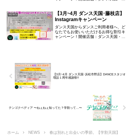
松市野店開催期間：2026年3月20日(金)～
2026年4月5日(日)ご利用方法①浜松市野
【3月~4月 ダンス天国･藤枝店】
店のInstagramアカウントをフォロー...
NEWS
Instagramキャンペーン
ダンス天国からダンスご利用者様へ、ど
なたでもお使いいただけるお得な割引キ
ャンペーン！開催店舗：ダンス天国・藤
枝店開催期間：2026年3月20日(金)～2026
年4月5日(日)ご利用方法①藤枝店の
Instagramアカウントをフォロー②ダン
ス...
【3月~4月 ダンス天国･浜松市野店】DANCEスタジオ
増設１周年感謝祭!!
テンゴクペディア 〜ねぇねぇ知ってた？学割って…〜
ホーム
NEWS
春は別れと出会いの季節。【学割天国】